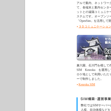
アルで案内、ネットワー
て、各端末と案内センタ
ットとの遠隔コミュニケ
ステムです。オープンソ
「OpenSim」を活用し
３Ｄコミュニケーショ
兼六園、石川門を模して
SIM Kenroku を運
ロケ地として利用いただ
ーで制作しました。
Kenroku SIM
弊社ではSIMサーバ
人様、自治体様などを